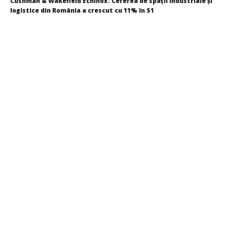
Cushman & Wakefield Echinox: Cererea de spații industriale și
logistice din România a crescut cu 11% în S1
Redacția