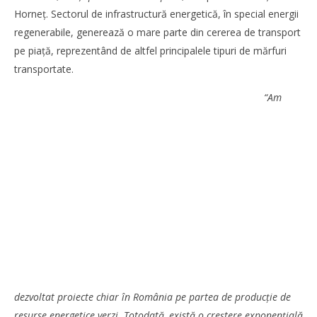
Negre
Horneţ. Sectorul de infrastructură energetică, în special energii
Mariana
regenerabile, generează o mare parte din cererea de transport
Pătru
pe piaţă, reprezentând de altfel principalele tipuri de mărfuri
transportate.
“Am
Cushman & Wakefield Echinox: Cererea de spații
industriale și logistice din România a crescut cu 11% în
S1
Mariana
dezvoltat proiecte chiar în România pe partea de producţie de
Pătru
resurse energetice verzi. Totodată, există o creștere exponenţială