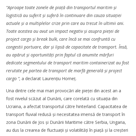
“Aproape toate zonele de piaţă din transportul maritim și
logistică au suferit și suferă în continuare din cauza situaţiei
actuale și a multiplelor crize prin care au trecut în ultimii ani.
NOW VIEWING
Toate acestea au avut un impact negativ și asupra pieţei de
project cargo și break bulk, care încă se mai confruntă cu
Laurenţiu Horneţ, COSCO ROMANIAN
congestii portuare, dar și lipsă de capacitate de transport. Însă,
SHIPPING&TRADING: Project cargo este un segment de
piaţă ce capătă tot mai mare amploare
au apărut și oportunităţi prin faptul că anumite mărfuri
Mariana
dedicate segmentului de transport maritim containerizat au fost
Pătru
rerutate pe partea de transport de marfă generală și project
cargo “,
a declarat Laurenţiu Horneţ.
Una dintre cele mai mari provocări ale pieţei din acest an a
fost nivelul scăzut al Dunării, care corelată cu situaţia din
Ucraina, a afectat transportul către hinterland. Capacitatea de
transport fluvial redusă și necesitatea imensă de transport în
zona Dunării de Jos și Dunării Maritime către Serbia, Ungaria,
au dus la crearea de fluctuaţii și volatilităţi în piaţă și la creșteri