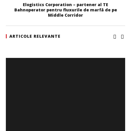
Elogistics Corporation – partener al TE
Bahnoperator pentru fluxurile de marfă de pe
Middle Corridor
ARTICOLE RELEVANTE
WDP își consolidează prezența pe piața europeană și
investește în noi proiecte logistice din România
Mariana
Pătru