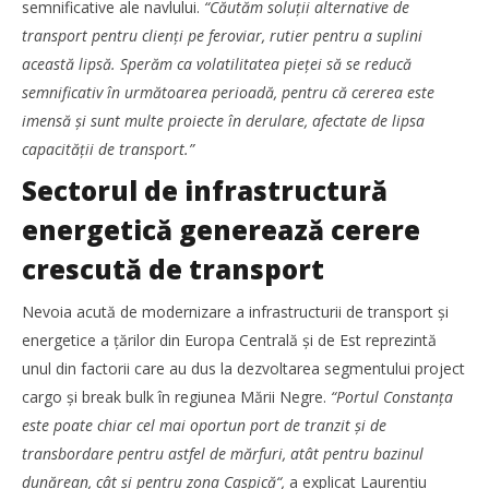
semnificative ale navlului.
“Căutăm soluţii alternative de
transport pentru clienţi pe feroviar, rutier pentru a suplini
această lipsă. Sperăm ca volatilitatea pieţei să se reducă
TransLogistica România 2026 reunește industria de
transport și logistică la București între 8-10 septembrie
semnificativ în următoarea perioadă, pentru că cererea este
Mariana
imensă și sunt multe proiecte în derulare, afectate de lipsa
Pătru
capacităţii de transport.”
Sectorul de infrastructură
energetică generează cerere
crescută de transport
Nevoia acută de modernizare a infrastructurii de transport și
energetice a ţărilor din Europa Centrală și de Est reprezintă
unul din factorii care au dus la dezvoltarea segmentului project
cargo și break bulk în regiunea Mării Negre.
“Portul Constanţa
este poate chiar cel mai oportun port de tranzit și de
transbordare pentru astfel de mărfuri, atât pentru bazinul
Noua conexiune ferry Batumi–Constanța susține
dezvoltarea transportului de marfă în regiunea Mării
dunărean, cât și pentru zona Caspică“,
a explicat Laurenţiu