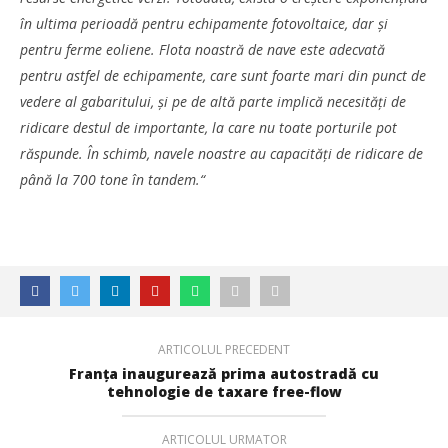
în ultima perioadă pentru echipamente fotovoltaice, dar și
pentru ferme eoliene. Flota noastră de nave este adecvată
pentru astfel de echipamente, care sunt foarte mari din punct de
vedere al gabaritului, și pe de altă parte implică necesităţi de
ridicare destul de importante, la care nu toate porturile pot
răspunde. În schimb, navele noastre au capacităţi de ridicare de
până la 700 tone în tandem.“
SAMEDAY a finalizat tranzacția de achiziție a Cargus
Mariana
Pătru
ARTICOLUL PRECEDENT
Franţa inaugurează prima autostradă cu
tehnologie de taxare free-flow
ARTICOLUL URMATOR