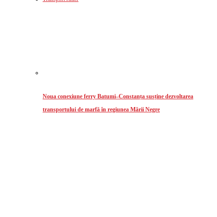
Noua conexiune ferry Batumi–Constanța susține dezvoltarea
transportului de marfă în regiunea Mării Negre