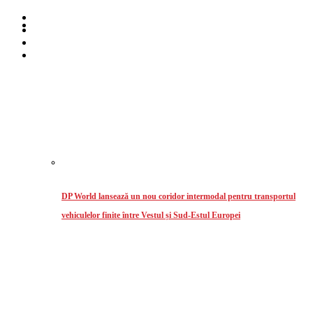
Home
Despre noi
Stiri
Intermodal
DP World lansează un nou coridor intermodal pentru transportul
vehiculelor finite între Vestul și Sud-Estul Europei