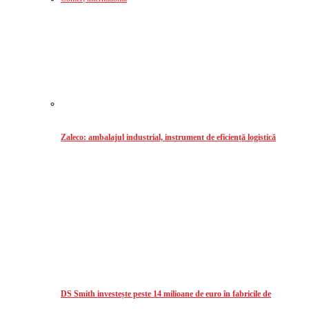
Zaleco: ambalajul industrial, instrument de eficiență logistică
DS Smith investește peste 14 milioane de euro în fabricile de