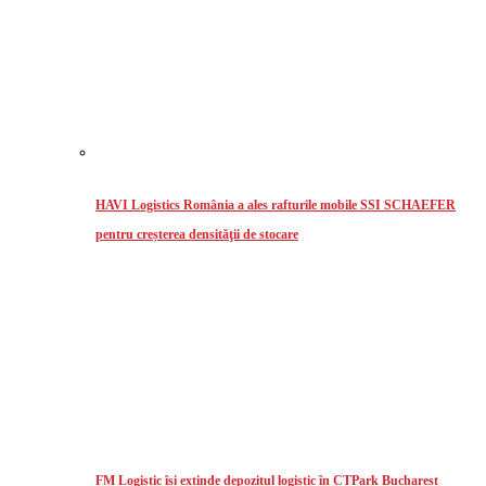
HAVI Logistics România a ales rafturile mobile SSI SCHAEFER
pentru creșterea densităţii de stocare
FM Logistic își extinde depozitul logistic în CTPark Bucharest