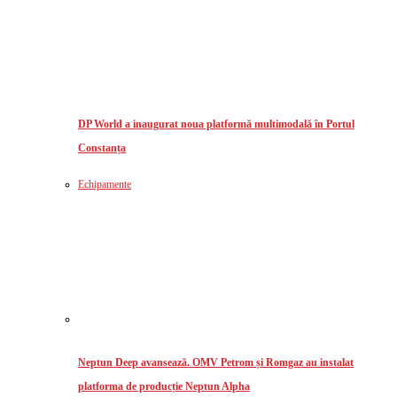
DP World a inaugurat noua platformă multimodală în Portul
Constanța
Echipamente
Neptun Deep avansează. OMV Petrom și Romgaz au instalat
platforma de producție Neptun Alpha