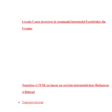
Levada Cargo investește în terminalul intermodal Eurobridge din
Ucraina
Transfera și JYSK au lansat un serviciu intermodal între Budapesta
și Belgrad
Transport feroviar