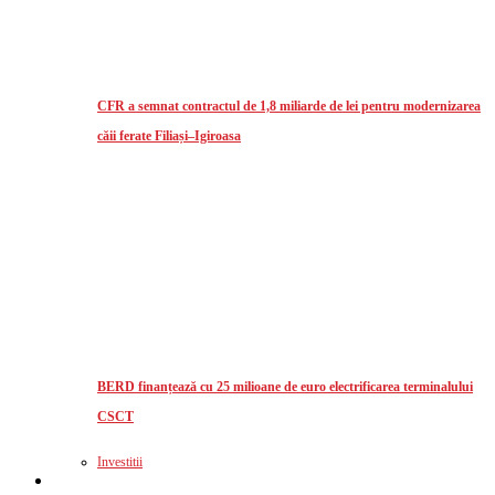
CFR a semnat contractul de 1,8 miliarde de lei pentru modernizarea
căii ferate Filiași–Igiroasa
BERD finanțează cu 25 milioane de euro electrificarea terminalului
CSCT
Investitii
Logistics