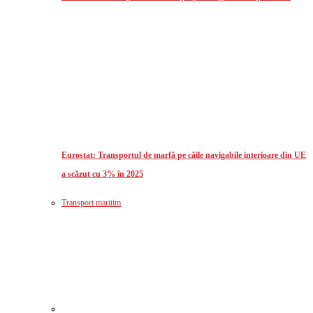
Eurostat: Transportul de marfă pe căile navigabile interioare din UE
a scăzut cu 3% în 2025
Transport maritim