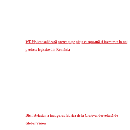
WDP își consolidează prezența pe piața europeană și investește în noi
proiecte logistice din România
Diehl Aviation a inaugurat fabrica de la Craiova, dezvoltată de
Global Vision