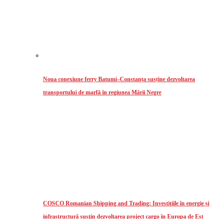
Noua conexiune ferry Batumi–Constanța susține dezvoltarea
transportului de marfă în regiunea Mării Negre
COSCO Romanian Shipping and Trading: Investiţiile în energie și
infrastructură susţin dezvoltarea project cargo în Europa de Est