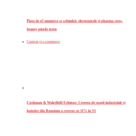
Piața de eCommerce se schimbă: electronicele și pharma cresc,
beauty pierde teren
Curierat și e-commerce
Cushman & Wakefield Echinox: Cererea de spații industriale și
logistice din România a crescut cu 11% în S1