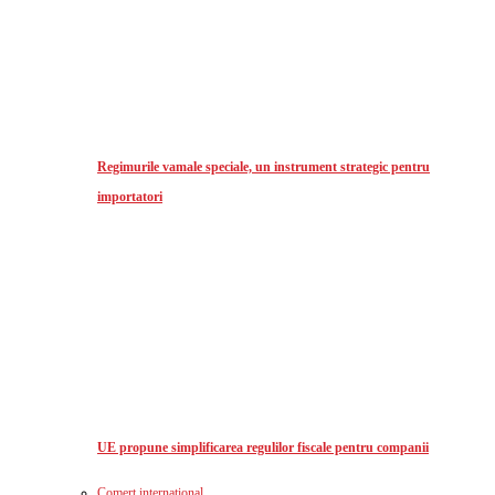
Regimurile vamale speciale, un instrument strategic pentru
importatori
UE propune simplificarea regulilor fiscale pentru companii
Comerț international