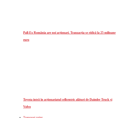
Pall-Ex România are noi acționari. Tranzacția se ridică la 25 milioane
euro
Toyota intră în acționariatul cellcentric alături de Daimler Truck și
Volvo
Transport rutier