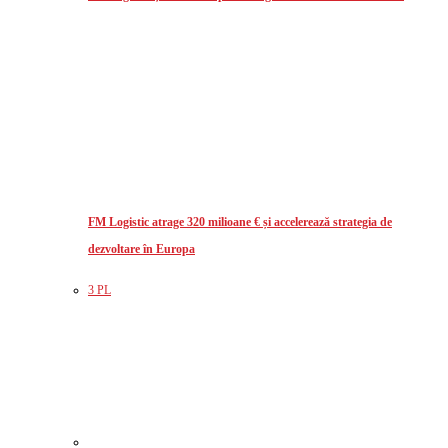
FM Logistic atrage 320 milioane € și accelerează strategia de
dezvoltare în Europa
3 PL