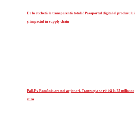
De la etichetă la transparență totală! Pașaportul digital al produsului
și impactul în supply chain
Pall-Ex România are noi acționari. Tranzacția se ridică la 25 milioane
euro