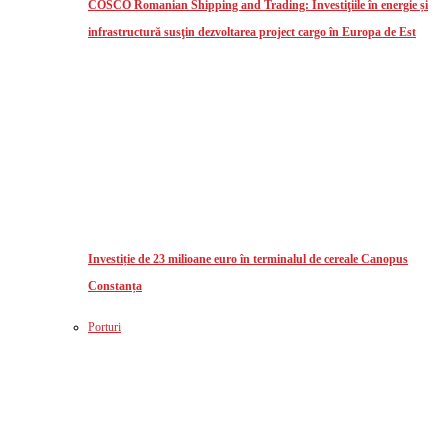
COSCO Romanian Shipping and Trading: Investiţiile în energie și
infrastructură susţin dezvoltarea project cargo în Europa de Est
Investiție de 23 milioane euro în terminalul de cereale Canopus
Constanța
Porturi