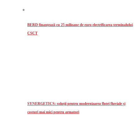
BERD finanțează cu 25 milioane de euro electrificarea terminalului
CSCT
SYNERGETICS: soluții pentru modernizarea flotei fluviale și
costuri mai mici pentru armatori