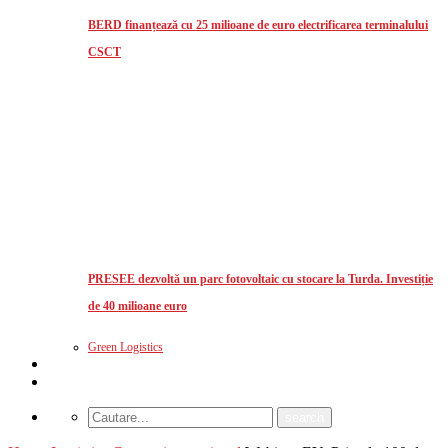
BERD finanțează cu 25 milioane de euro electrificarea terminalului
CSCT
PRESEE dezvoltă un parc fotovoltaic cu stocare la Turda. Investiție
de 40 milioane euro
Green Logistics
Studii de piata
CUM MA ABONEZ?