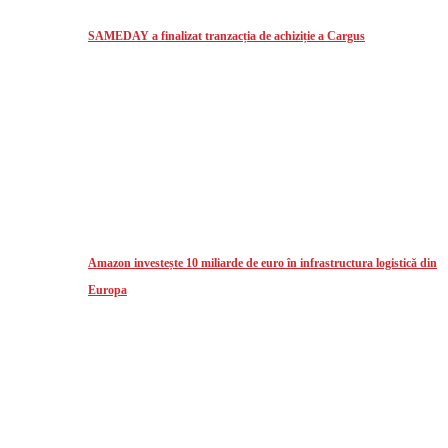
SAMEDAY a finalizat tranzacția de achiziție a Cargus
Amazon investește 10 miliarde de euro în infrastructura logistică din
Europa