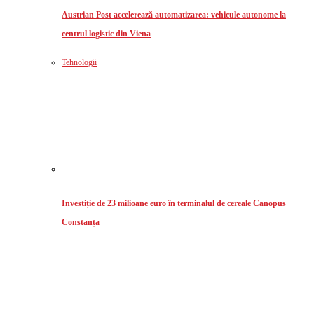
Austrian Post accelerează automatizarea: vehicule autonome la
centrul logistic din Viena
Tehnologii
Investiție de 23 milioane euro în terminalul de cereale Canopus
Constanța