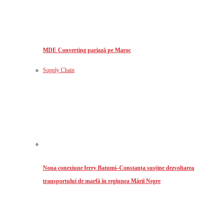
MDE Converting pariază pe Maroc
Supply Chain
Noua conexiune ferry Batumi–Constanța susține dezvoltarea
transportului de marfă în regiunea Mării Negre